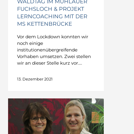
WALDTAG IM MÜHLAUER
FUCHSLOCH & PROJEKT
LERNCOACHING MIT DER
MS KETTENBRÜCKE
Vor dem Lockdown konnten wir
noch einige
institutionenübergreifende
Vorhaben umsetzen. Zwei stellen
wir an dieser Stelle kurz vor….
13. Dezember 2021
TATKRÄFTIG
–
Ein
neues
Team