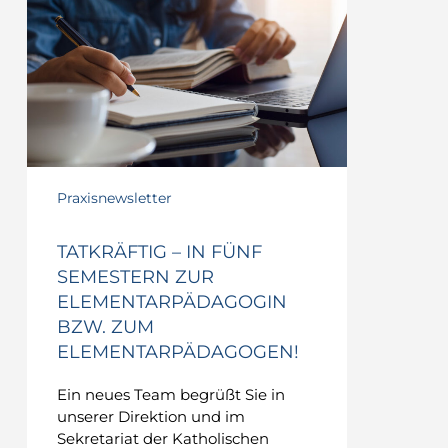
In
fünf
Semestern
zur
Elementarpädagogin
bzw.
zum
Elementarpädagogen!
Praxisnewsletter
TATKRÄFTIG – IN FÜNF
SEMESTERN ZUR
ELEMENTARPÄDAGOGIN
BZW. ZUM
ELEMENTARPÄDAGOGEN!
Ein neues Team begrüßt Sie in
unserer Direktion und im
Sekretariat der Katholischen