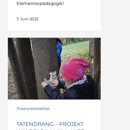
Elementarpädagogik!
7. Juni 2022
TATENDRANG
–
Projekt
Waldtag
im
Mühlauer
Fuchsloch
&
Projekt
Lerncoaching
mit
Praxisnewsletter
der
MS
Kettenbrücke
TATENDRANG – PROJEKT