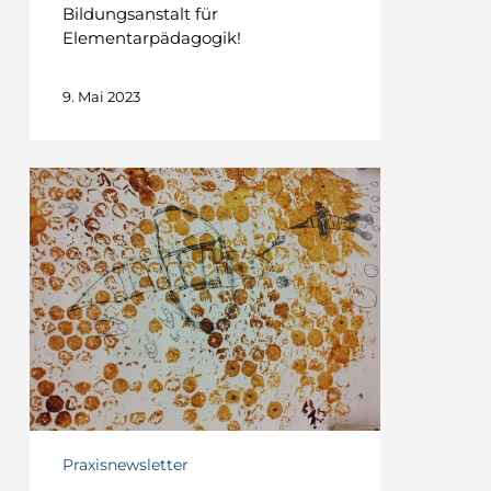
Bildungsanstalt für
Elementarpädagogik!
9. Mai 2023
TATENDRANG
–
Die
Bienen
sind
da!
Unser
schulübergreifendes
Bienenprojekt
Praxisnewsletter