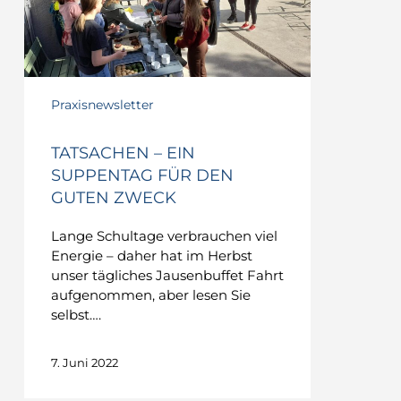
für
den
guten
Zweck
Praxisnewsletter
TATSACHEN – EIN
SUPPENTAG FÜR DEN
GUTEN ZWECK
Lange Schultage verbrauchen viel
Energie – daher hat im Herbst
unser tägliches Jausenbuffet Fahrt
aufgenommen, aber lesen Sie
selbst….
7. Juni 2022