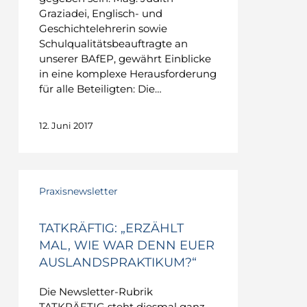
Graziadei, Englisch- und
Geschichtelehrerin sowie
Schulqualitätsbeauftragte an
unserer BAfEP, gewährt Einblicke
in eine komplexe Herausforderung
für alle Beteiligten: Die…
12. Juni 2017
TATKRÄFTIG:
„Erzählt
Praxisnewsletter
mal,
wie
TATKRÄFTIG: „ERZÄHLT
war
MAL, WIE WAR DENN EUER
denn
AUSLANDSPRAKTIKUM?“
euer
Auslandspraktikum?“
Die Newsletter-Rubrik
TATKRÄFTIG steht diesmal ganz