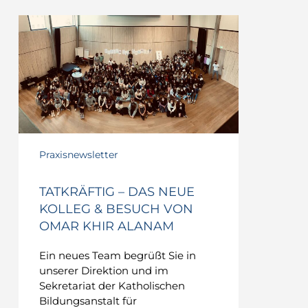
TATKRÄFTIG
–
Das
neue
Kolleg
&
Besuch
von
Omar
Praxisnewsletter
Khir
Alanam
TATKRÄFTIG – DAS NEUE
KOLLEG & BESUCH VON
OMAR KHIR ALANAM
Ein neues Team begrüßt Sie in
unserer Direktion und im
Sekretariat der Katholischen
Bildungsanstalt für