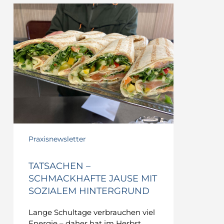
TATSACHEN
–
Schmackhafte
Jause
mit
sozialem
Hintergrund
Praxisnewsletter
TATSACHEN –
SCHMACKHAFTE JAUSE MIT
SOZIALEM HINTERGRUND
Lange Schultage verbrauchen viel
Energie – daher hat im Herbst