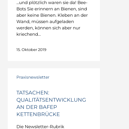
...und plötzlich waren sie da! Bee-
Bots Sie erinnern an Bienen, sind
aber keine Bienen. Kleben an der
Wand, müssen aufgeladen
werden, können sich aber nur
kriechend…
15. Oktober 2019
Tatsachen:
Qualitätsentwicklung
Praxisnewsletter
an
der
TATSACHEN:
BAfEP
QUALITÄTSENTWICKLUNG
Kettenbrücke
AN DER BAFEP
KETTENBRÜCKE
Die Newsletter-Rubrik