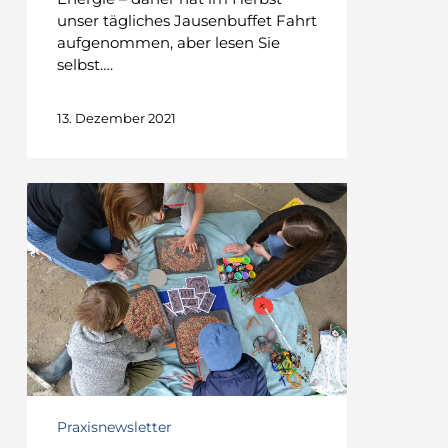
unser tägliches Jausenbuffet Fahrt
aufgenommen, aber lesen Sie
selbst….
13. Dezember 2021
TATENDRANG
–
Unser
Mathe-
Projekt
im
Praxiskindergarten
Praxisnewsletter