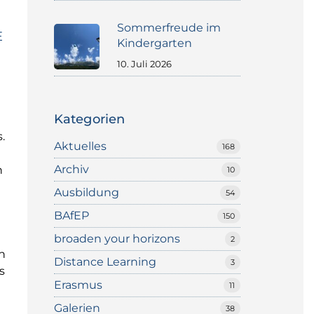
Sommerfreude im
E
Kindergarten
10. Juli 2026
Kategorien
.
Aktuelles
168
Archiv
n
10
Ausbildung
54
BAfEP
150
broaden your horizons
2
n
Distance Learning
3
s
Erasmus
11
Galerien
38