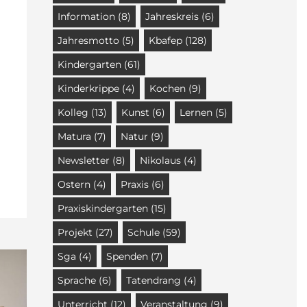
Information
(8)
Jahreskreis
(6)
Jahresmotto
(5)
Kbafep
(128)
Kindergarten
(61)
Kinderkrippe
(4)
Kochen
(9)
Kolleg
(13)
Kunst
(6)
Lernen
(5)
Matura
(7)
Natur
(9)
Newsletter
(8)
Nikolaus
(4)
Ostern
(4)
Praxis
(6)
Praxiskindergarten
(15)
Projekt
(27)
Schule
(59)
Sga
(4)
Spenden
(7)
Sprache
(6)
Tatendrang
(4)
Unterricht
(12)
Veranstaltung
(9)