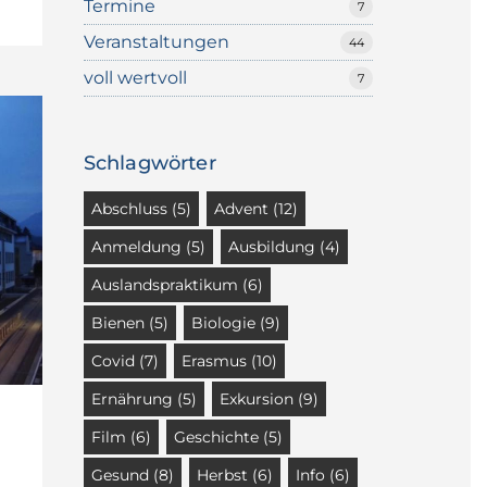
Termine
7
Veranstaltungen
44
voll wertvoll
7
Schlagwörter
Abschluss
(5)
Advent
(12)
Anmeldung
(5)
Ausbildung
(4)
Auslandspraktikum
(6)
Bienen
(5)
Biologie
(9)
Covid
(7)
Erasmus
(10)
Ernährung
(5)
Exkursion
(9)
Film
(6)
Geschichte
(5)
Gesund
(8)
Herbst
(6)
Info
(6)