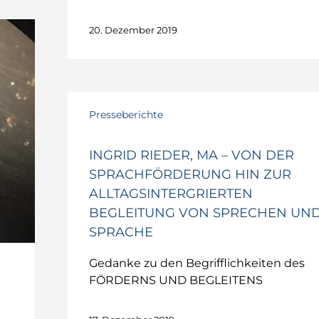
20. Dezember 2019
Ingrid
Presseberichte
Rieder,
MA
–
INGRID RIEDER, MA – VON DER
Von
SPRACHFÖRDERUNG HIN ZUR
der
ALLTAGSINTERGRIERTEN
Sprachförderung
BEGLEITUNG VON SPRECHEN UN
hin
SPRACHE
zur
alltagsintergrierten
Gedanke zu den Begrifflichkeiten des
Begleitung
FÖRDERNS UND BEGLEITENS
von
Sprechen