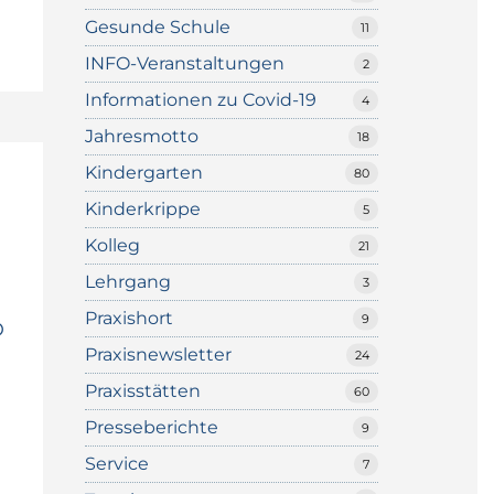
Gesunde Schule
11
INFO-Veranstaltungen
2
Informationen zu Covid-19
4
Jahresmotto
18
Kindergarten
80
Kinderkrippe
5
Kolleg
21
Lehrgang
3
Praxishort
9
D
Praxisnewsletter
24
Praxisstätten
60
Presseberichte
9
Service
7