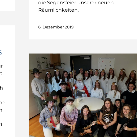
die Segensfeier unserer neuen
Räumlichkeiten.
6. Dezember 2019
S
ür
t,
ch
ine
n
d