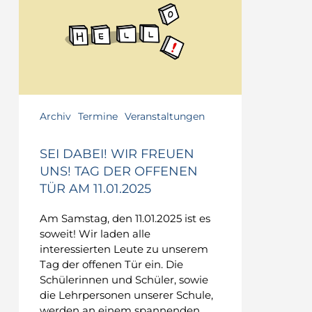
dabei!
Wir
freuen
uns!
Tag
der
offenen
Tür
Archiv
Termine
Veranstaltungen
am
11.01.2025
SEI DABEI! WIR FREUEN
UNS! TAG DER OFFENEN
TÜR AM 11.01.2025
Am Samstag, den 11.01.2025 ist es
soweit! Wir laden alle
interessierten Leute zu unserem
Tag der offenen Tür ein. Die
Schülerinnen und Schüler, sowie
die Lehrpersonen unserer Schule,
werden an einem spannenden,