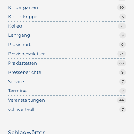
Kindergarten
80
Kinderkrippe
5
Kolleg
21
Lehrgang
3
Praxishort
9
Praxisnewsletter
24
Praxisstätten
60
Presseberichte
9
Service
7
Termine
7
Veranstaltungen
44
voll wertvoll
7
Schlagwörter