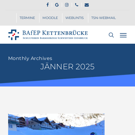
Skip
FACEBOOK
GOOGLE-
INSTAGRAM
PHONE
EMAIL
to
PLUS
main
TERMINE
MOODLE
WEBUNTIS
TSN-WEBMAIL
content
Men
search
Monthly Archives
JÄNNER 2025
Weil
i
will