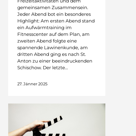
Freizeitaktivitäten und dem
gemeinsamen Zusammensein.
Jeder Abend bot ein besonderes
Highlight: Am ersten Abend stand
ein Aufwärmtraining im
Fitnesscenter auf dem Plan, am
zweiten Abend folgte eine
spannende Lawinenkunde, am
dritten Abend ging es nach St.
Anton zu einer beeindruckenden
Schischow. Der letzte…
27. Jänner 2025
Stop-
Motion-
Film
mit
Tonpapier