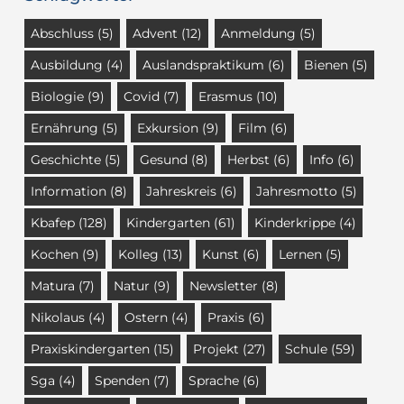
Abschluss
(5)
Advent
(12)
Anmeldung
(5)
Ausbildung
(4)
Auslandspraktikum
(6)
Bienen
(5)
Biologie
(9)
Covid
(7)
Erasmus
(10)
Ernährung
(5)
Exkursion
(9)
Film
(6)
Geschichte
(5)
Gesund
(8)
Herbst
(6)
Info
(6)
Information
(8)
Jahreskreis
(6)
Jahresmotto
(5)
Kbafep
(128)
Kindergarten
(61)
Kinderkrippe
(4)
Kochen
(9)
Kolleg
(13)
Kunst
(6)
Lernen
(5)
Matura
(7)
Natur
(9)
Newsletter
(8)
Nikolaus
(4)
Ostern
(4)
Praxis
(6)
Praxiskindergarten
(15)
Projekt
(27)
Schule
(59)
Sga
(4)
Spenden
(7)
Sprache
(6)