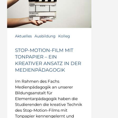
–
Ein
kreativer
Ansatz
in
der
Aktuelles
Ausbildung
Kolleg
Medienpädagogik
STOP-MOTION-FILM MIT
TONPAPIER – EIN
KREATIVER ANSATZ IN DER
MEDIENPÄDAGOGIK
Im Rahmen des Fachs
Medienpädagogik an unserer
Bildungsanstalt für
Elementarpädagogik haben die
Studierenden die kreative Technik
des Stop-Motion-Films mit
Tonpapier kennengelernt und