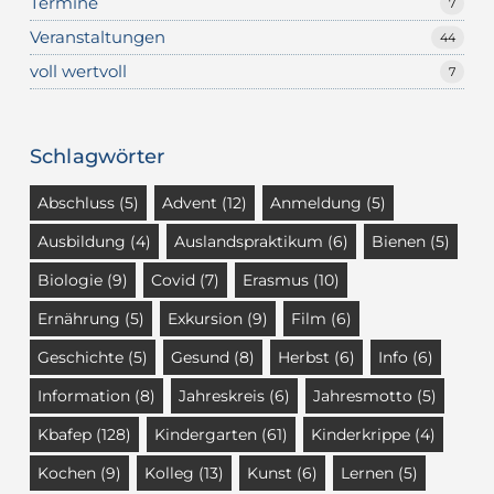
Termine
7
Veranstaltungen
44
voll wertvoll
7
Schlagwörter
Abschluss
(5)
Advent
(12)
Anmeldung
(5)
Ausbildung
(4)
Auslandspraktikum
(6)
Bienen
(5)
Biologie
(9)
Covid
(7)
Erasmus
(10)
Ernährung
(5)
Exkursion
(9)
Film
(6)
Geschichte
(5)
Gesund
(8)
Herbst
(6)
Info
(6)
Information
(8)
Jahreskreis
(6)
Jahresmotto
(5)
Kbafep
(128)
Kindergarten
(61)
Kinderkrippe
(4)
Kochen
(9)
Kolleg
(13)
Kunst
(6)
Lernen
(5)