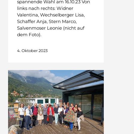
spannende Wahl am 16.10.23 Von
links nach rechts: Widner
Valentina, Wechselberger Lisa,
Schaffer Anja, Stern Marco,
Salvenmoser Leonie (nicht auf
dem Foto).
4. Oktober 2023
50
Jahre
ist
es
her…