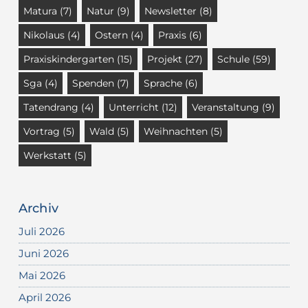
Matura
(7)
Natur
(9)
Newsletter
(8)
Nikolaus
(4)
Ostern
(4)
Praxis
(6)
Praxiskindergarten
(15)
Projekt
(27)
Schule
(59)
Sga
(4)
Spenden
(7)
Sprache
(6)
Tatendrang
(4)
Unterricht
(12)
Veranstaltung
(9)
Vortrag
(5)
Wald
(5)
Weihnachten
(5)
Werkstatt
(5)
Archiv
Juli 2026
Juni 2026
Mai 2026
April 2026