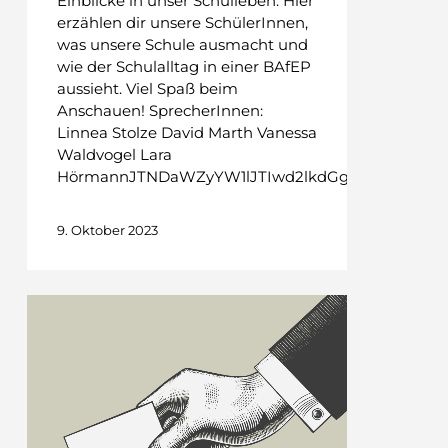
Einblicke in unser Schulleben. Hier
erzählen dir unsere SchülerInnen,
was unsere Schule ausmacht und
wie der Schulalltag in einer BAfEP
aussieht. Viel Spaß beim
Anschauen! SprecherInnen:
Linnea Stolze David Marth Vanessa
Waldvogel Lara
HörmannJTNDaWZyYW1lJTIwd2lkdGglM0QlMjI4OD
9. Oktober 2023
Unsere
Kandidatinnen
für
die
SchülervertreterInnenwahl