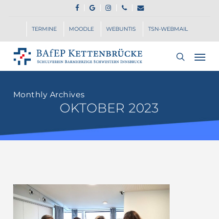
Skip
FACEBOOK
GOOGLE-
INSTAGRAM
PHONE
EMAIL
to
PLUS
main
TERMINE
MOODLE
WEBUNTIS
TSN-WEBMAIL
content
Men
search
Monthly Archives
OKTOBER 2023
Time
to
say