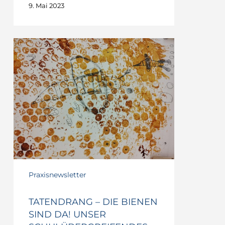
9. Mai 2023
TATENDRANG
–
Die
Bienen
sind
da!
Unser
schulübergreifendes
Bienenprojekt
Praxisnewsletter
TATENDRANG – DIE BIENEN
SIND DA! UNSER