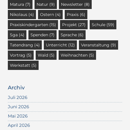
Matura
(7)
Natur
(9)
Newsletter
(8)
Nikolaus
(4)
Ostern
(4)
Praxis
(6)
Praxiskindergarten
(15)
Projekt
(27)
Schule
(59)
Sga
(4)
Spenden
(7)
Sprache
(6)
Tatendrang
(4)
Unterricht
(12)
Veranstaltung
(9)
Vortrag
(5)
Wald
(5)
Weihnachten
(5)
Werkstatt
(5)
Archiv
Juli 2026
Juni 2026
Mai 2026
April 2026