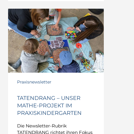
TATENDRANG
–
Unser
Mathe-
Projekt
im
Praxiskindergarten
Praxisnewsletter
TATENDRANG – UNSER
MATHE-PROJEKT IM
PRAXISKINDERGARTEN
Die Newsletter-Rubrik
TATENDRANG richtet ihren Fokus