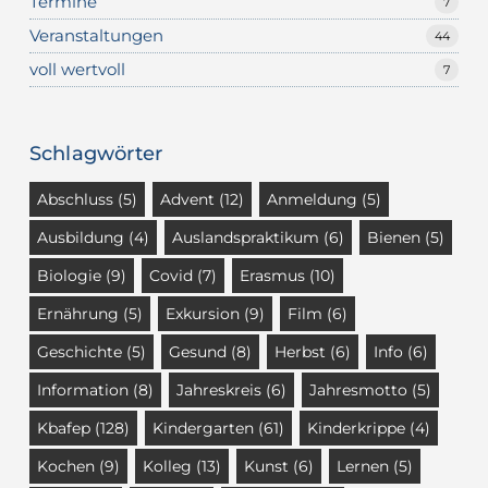
Termine
7
Veranstaltungen
44
voll wertvoll
7
Schlagwörter
Abschluss
(5)
Advent
(12)
Anmeldung
(5)
Ausbildung
(4)
Auslandspraktikum
(6)
Bienen
(5)
Biologie
(9)
Covid
(7)
Erasmus
(10)
Ernährung
(5)
Exkursion
(9)
Film
(6)
Geschichte
(5)
Gesund
(8)
Herbst
(6)
Info
(6)
Information
(8)
Jahreskreis
(6)
Jahresmotto
(5)
Kbafep
(128)
Kindergarten
(61)
Kinderkrippe
(4)
Kochen
(9)
Kolleg
(13)
Kunst
(6)
Lernen
(5)