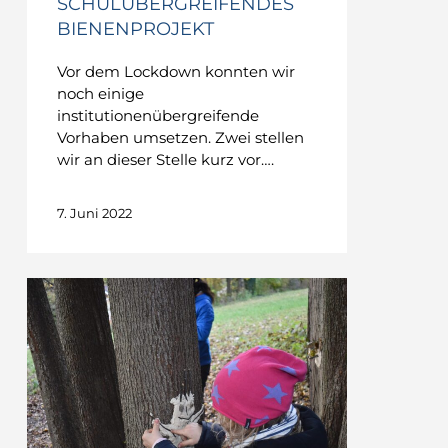
SCHULÜBERGREIFENDES
BIENENPROJEKT
Vor dem Lockdown konnten wir
noch einige
institutionenübergreifende
Vorhaben umsetzen. Zwei stellen
wir an dieser Stelle kurz vor….
7. Juni 2022
TATENDRANG
–
Projekt
Waldtag
im
Mühlauer
Fuchsloch
&