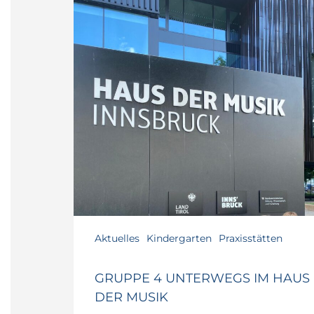
4
unterwegs
im
Haus
der
Musik
Aktuelles
Kindergarten
Praxisstätten
GRUPPE 4 UNTERWEGS IM HAUS
DER MUSIK