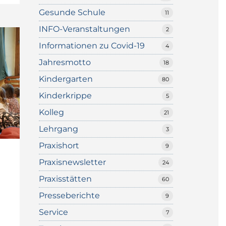
Gesunde Schule
11
INFO-Veranstaltungen
2
Informationen zu Covid-19
4
Jahresmotto
18
Kindergarten
80
Kinderkrippe
5
Kolleg
21
Lehrgang
3
Praxishort
9
Praxisnewsletter
24
Praxisstätten
60
Presseberichte
9
Service
7