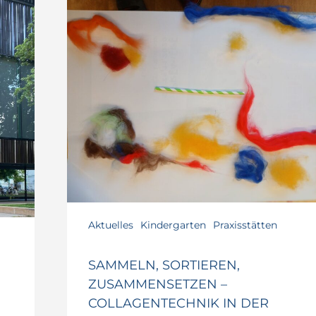
Sammeln,
Sortieren,
Zusammensetzen
–
Collagentechnik
in
der
Lernwerkstatt
Aktuelles
Kindergarten
Praxisstätten
SAMMELN, SORTIEREN,
ZUSAMMENSETZEN –
COLLAGENTECHNIK IN DER