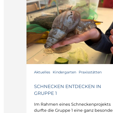
entdecken
in
Gruppe
1
Aktuelles
Kindergarten
Praxisstätten
SCHNECKEN ENTDECKEN IN
GRUPPE 1
Im Rahmen eines Schneckenprojekts
durfte die Gruppe 1 eine ganz besonde