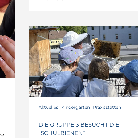
Die
Gruppe
3
besucht
die
„Schulbienen“
Aktuelles
Kindergarten
Praxisstätten
DIE GRUPPE 3 BESUCHT DIE
„SCHULBIENEN“
re