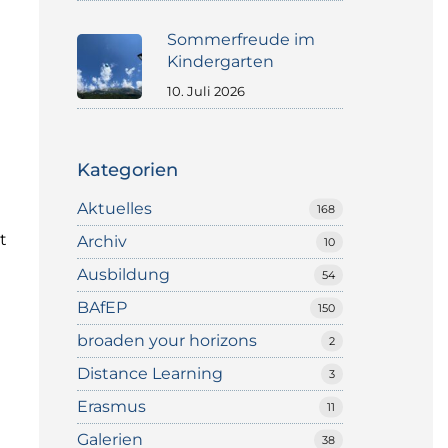
Sommerfreude im
Kindergarten
10. Juli 2026
Kategorien
Aktuelles
168
t
Archiv
10
Ausbildung
54
BAfEP
150
broaden your horizons
2
Distance Learning
3
Erasmus
11
Galerien
38