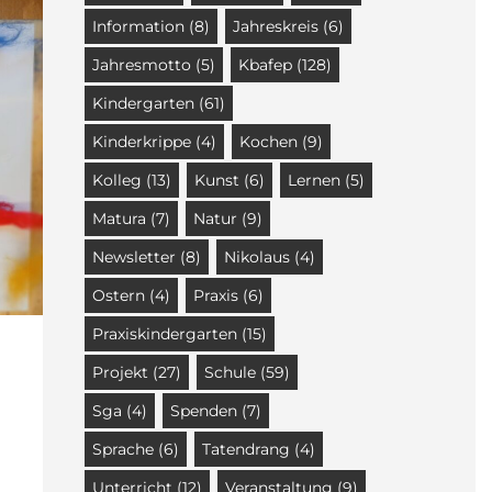
Information
(8)
Jahreskreis
(6)
Jahresmotto
(5)
Kbafep
(128)
Kindergarten
(61)
Kinderkrippe
(4)
Kochen
(9)
Kolleg
(13)
Kunst
(6)
Lernen
(5)
Matura
(7)
Natur
(9)
Newsletter
(8)
Nikolaus
(4)
Ostern
(4)
Praxis
(6)
Praxiskindergarten
(15)
Projekt
(27)
Schule
(59)
Sga
(4)
Spenden
(7)
Sprache
(6)
Tatendrang
(4)
Unterricht
(12)
Veranstaltung
(9)