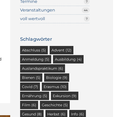
Termine
7
Veranstaltungen
44
voll wertvoll
7
Schlagwörter
Abschluss
(5)
Advent
(12)
d
Anmeldung
(5)
Ausbildung
(4)
Auslandspraktikum
(6)
Bienen
(5)
Biologie
(9)
Covid
(7)
Erasmus
(10)
Ernährung
(5)
Exkursion
(9)
Film
(6)
Geschichte
(5)
Gesund
(8)
Herbst
(6)
Info
(6)