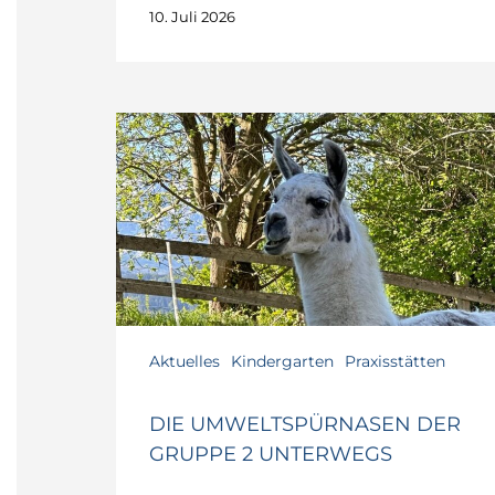
10. Juli 2026
Die
Umweltspürnasen
der
Gruppe
2
unterwegs
Aktuelles
Kindergarten
Praxisstätten
DIE UMWELTSPÜRNASEN DER
GRUPPE 2 UNTERWEGS