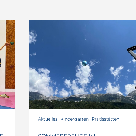
Sommerfreude
im
Kindergarten
Aktuelles
Kindergarten
Praxisstätten