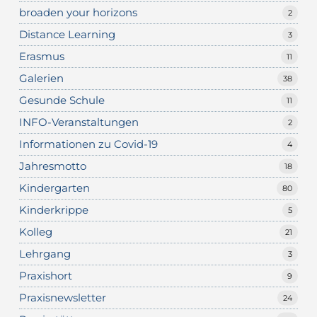
broaden your horizons
2
Distance Learning
3
Erasmus
11
Galerien
38
Gesunde Schule
11
INFO-Veranstaltungen
2
Informationen zu Covid-19
4
Jahresmotto
18
Kindergarten
80
Kinderkrippe
5
Kolleg
21
Lehrgang
3
Praxishort
9
Praxisnewsletter
24