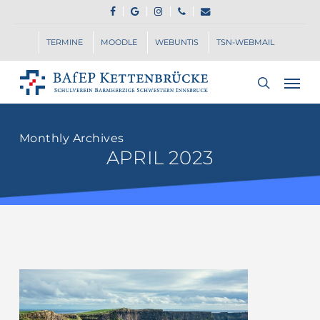
Skip
FACEBOOK
GOOGLE-
INSTAGRAM
PHONE
EMAIL
to
PLUS
main
TERMINE
MOODLE
WEBUNTIS
TSN-WEBMAIL
content
Men
search
Monthly Archives
APRIL 2023