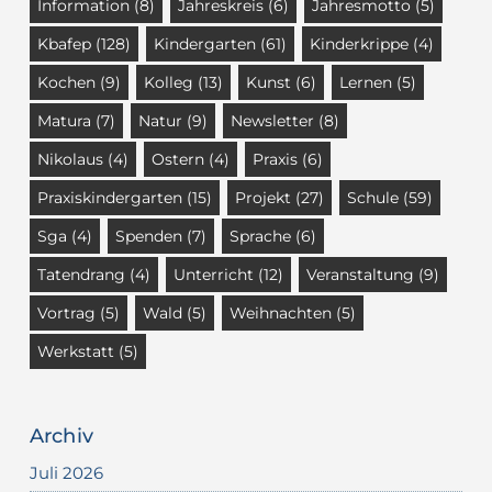
Information
(8)
Jahreskreis
(6)
Jahresmotto
(5)
Kbafep
(128)
Kindergarten
(61)
Kinderkrippe
(4)
Kochen
(9)
Kolleg
(13)
Kunst
(6)
Lernen
(5)
Matura
(7)
Natur
(9)
Newsletter
(8)
Nikolaus
(4)
Ostern
(4)
Praxis
(6)
Praxiskindergarten
(15)
Projekt
(27)
Schule
(59)
Sga
(4)
Spenden
(7)
Sprache
(6)
Tatendrang
(4)
Unterricht
(12)
Veranstaltung
(9)
Vortrag
(5)
Wald
(5)
Weihnachten
(5)
Werkstatt
(5)
Archiv
Juli 2026