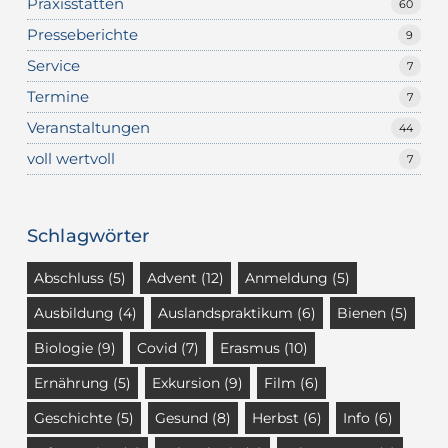
Praxisstätten
60
Presseberichte
9
Service
7
Termine
7
Veranstaltungen
44
voll wertvoll
7
Schlagwörter
Abschluss
(5)
Advent
(12)
Anmeldung
(5)
Ausbildung
(4)
Auslandspraktikum
(6)
Bienen
(5)
Biologie
(9)
Covid
(7)
Erasmus
(10)
Ernährung
(5)
Exkursion
(9)
Film
(6)
Geschichte
(5)
Gesund
(8)
Herbst
(6)
Info
(6)