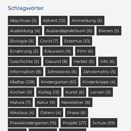
Schlagwörter
Abschluss
(5)
Advent
(12)
Anmeldung
(5)
Ausbildung
(4)
Auslandspraktikum
(6)
Bienen
(5)
Biologie
(9)
Covid
(7)
Erasmus
(10)
Ernährung
(5)
Exkursion
(9)
Film
(6)
Geschichte
(5)
Gesund
(8)
Herbst
(6)
Info
(6)
Information
(8)
Jahreskreis
(6)
Jahresmotto
(5)
Kbafep
(128)
Kindergarten
(61)
Kinderkrippe
(4)
Kochen
(9)
Kolleg
(13)
Kunst
(6)
Lernen
(5)
Matura
(7)
Natur
(9)
Newsletter
(8)
Nikolaus
(4)
Ostern
(4)
Praxis
(6)
Praxiskindergarten
(15)
Projekt
(27)
Schule
(59)