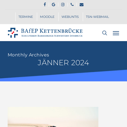
Skip
FACEBOOK
GOOGLE-
INSTAGRAM
PHONE
EMAIL
to
PLUS
main
TERMINE
MOODLE
WEBUNTIS
TSN-WEBMAIL
content
Men
search
Monthly Archives
JÄNNER 2024
Eignungsprüfung
NEU
–