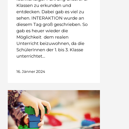
Klassen zu erkunden und
entdecken. Dabei gab es viel zu
sehen. INTERAKTION wurde an
diesem Tag groß geschrieben. So
gab es heuer wieder die
Möglichkeit dem realen
Unterricht beizuwohnen, da die
SchülerInnen der 1. bis 3. Klasse
unterrichtet…
16. Jänner 2024
Die
Kinderkrippe
lädt
Sie
ein
–