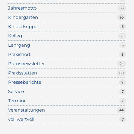
Jahresmotto
18
Kindergarten
80
Kinderkrippe
5
Kolleg
21
Lehrgang
3
Praxishort
9
Praxisnewsletter
24
Praxisstätten
60
Presseberichte
9
Service
7
Termine
7
Veranstaltungen
44
voll wertvoll
7