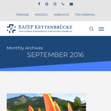
Skip
FACEBOOK
GOOGLE-
INSTAGRAM
PHONE
EMAIL
to
PLUS
main
TERMINE
MOODLE
WEBUNTIS
TSN-WEBMAIL
content
Men
search
Monthly Archives
SEPTEMBER 2016