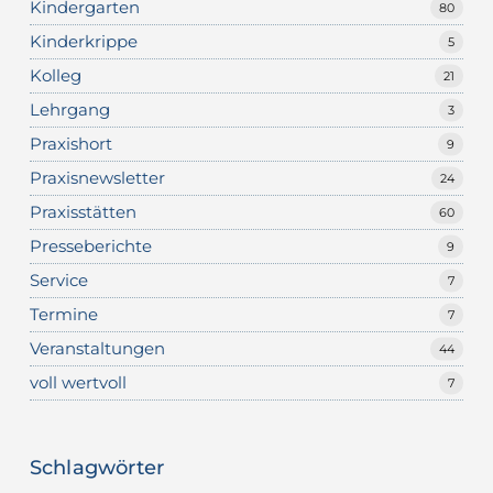
Kindergarten
80
Kinderkrippe
5
Kolleg
21
Lehrgang
3
Praxishort
9
Praxisnewsletter
24
Praxisstätten
60
Presseberichte
9
Service
7
Termine
7
Veranstaltungen
44
voll wertvoll
7
Schlagwörter