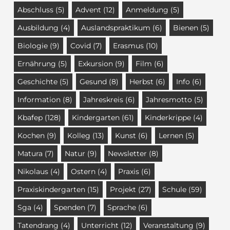
Abschluss
(5)
Advent
(12)
Anmeldung
(5)
Ausbildung
(4)
Auslandspraktikum
(6)
Bienen
(5)
Biologie
(9)
Covid
(7)
Erasmus
(10)
Ernährung
(5)
Exkursion
(9)
Film
(6)
Geschichte
(5)
Gesund
(8)
Herbst
(6)
Info
(6)
Information
(8)
Jahreskreis
(6)
Jahresmotto
(5)
Kbafep
(128)
Kindergarten
(61)
Kinderkrippe
(4)
Kochen
(9)
Kolleg
(13)
Kunst
(6)
Lernen
(5)
Matura
(7)
Natur
(9)
Newsletter
(8)
Nikolaus
(4)
Ostern
(4)
Praxis
(6)
Praxiskindergarten
(15)
Projekt
(27)
Schule
(59)
Sga
(4)
Spenden
(7)
Sprache
(6)
Tatendrang
(4)
Unterricht
(12)
Veranstaltung
(9)