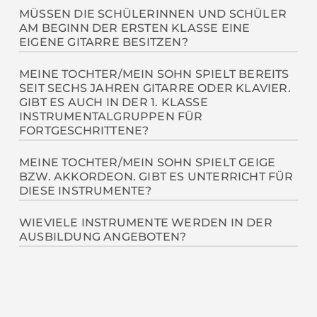
Nein, das gewünschte Instrument kann neu erlernt
MÜSSEN DIE SCHÜLERINNEN UND SCHÜLER
AM BEGINN DER ERSTEN KLASSE EINE
werden.
EIGENE GITARRE BESITZEN?
Zur vertiefenden Übung ist ein eigenes Instrument
MEINE TOCHTER/MEIN SOHN SPIELT BEREITS
SEIT SECHS JAHREN GITARRE ODER KLAVIER.
unerlässlich.
GIBT ES AUCH IN DER 1. KLASSE
INSTRUMENTALGRUPPEN FÜR
FORTGESCHRITTENE?
Die Einteilung in die Instrumentalgruppen erfolgt
MEINE TOCHTER/MEIN SOHN SPIELT GEIGE
BZW. AKKORDEON. GIBT ES UNTERRICHT FÜR
grundsätzlich nach individueller Vorkenntnis,
DIESE INSTRUMENTE?
schulorganisatorische Gegebenheiten. Bedingt
durch die Teilungsziffernverordnung (5
Sollte sich eine ausreichende Zahl von Schülerinnen
WIEVIELE INSTRUMENTE WERDEN IN DER
SchülerInnen pro Gruppe) kann es auch zu
AUSBILDUNG ANGEBOTEN?
und Schülern finden, so ist Unterricht in diesen
Mischgruppen kommen.
Fächern möglich.
Lt. Lehrplan ist ein Begleit- und ein
Melodieinstrument vorgesehen. Es gibt die
Möglichkeit, nur ein Instrument (Gitarre, Klavier)
sowohl als Begleit-, wie auch Melodieinstrument zu