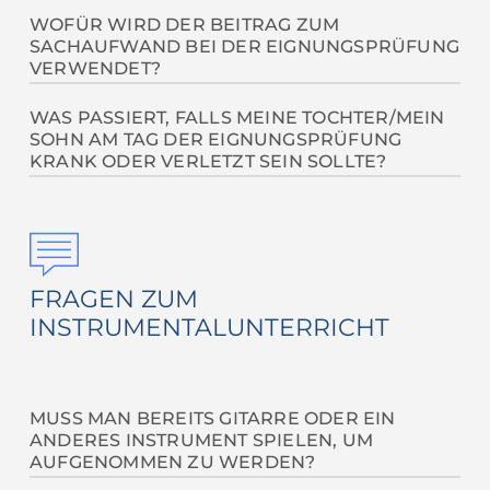
Mit Sicherheit kann man dies nicht annehmen, die
WOFÜR WIRD DER BEITRAG ZUM
SACHAUFWAND BEI DER EIGNUNGSPRÜFUNG
Aufnahme hängt von den Leistungen der 8.
VERWENDET?
Schulstufe und der Eignungsprüfung (die bessere
Note aus zwei möglichen Prüfungen zählt) ab.
Mit dem Unkostenbeitrag werden die benötigten
WAS PASSIERT, FALLS MEINE TOCHTER/MEIN
SOHN AM TAG DER EIGNUNGSPRÜFUNG
Materialien für die Eignungsprüfung besorgt, die
KRANK ODER VERLETZT SEIN SOLLTE?
Honorarkosten der Schulärztin bezahlt. Alle
AufnahmewerberInnen erhalten am Tag der
Wichtig ist, sich bei Verhinderung am
Prüfung ein Getränk und einen Müsliriegel zur
Eignungsprüfungstag gleich am Morgen in der
Stärkung.
Schule zu melden und den Termin abzusagen.
Sobald der Hinderungsgrund wegfällt, kann ein
FRAGEN ZUM
neuer Termin für die Eignungsprüfung vereinbart
INSTRUMENTALUNTERRICHT
werden.
MUSS MAN BEREITS GITARRE ODER EIN
ANDERES INSTRUMENT SPIELEN, UM
AUFGENOMMEN ZU WERDEN?