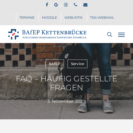
Skip
FACEBOOK
GOOGLE-
INSTAGRAM
PHONE
EMAIL
to
PLUS
main
TERMINE
MOODLE
WEBUNTIS
TSN-WEBMAIL
content
Men
search
BAfEP
Service
FAQ – HÄUFIG GESTELLTE
FRAGEN
3. November 2020