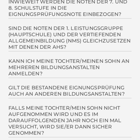
Zwei Klassen, das heißt etwa 60 Schülerinnen und
INWIEWEIT WERDEN DIE NOTEN DER 7. UND
Kommunikationsfähigkeit sowie eine schulärztliche
8. SCHULSTUFE IN DIE
Schüler.
Untersuchung. Nähere Informationen finden Sie auf
EIGNUNGSPRÜFUNGSNOTE EINBEZOGEN?
Anmeldung
unserer Homepage unter
Ab einem “Befriedigend” in Deutsch, Englisch und
SIND DIE NOTEN DER 1. LEISTUNGSGRUPPE
(HAUPTSCHULE) UND DER VERTIEFENDEN
Mathematik in der achten Schulstufe in der zweiten
ALLGEMEINBILDUNG (NMS) GLEICHZUSETZEN
Leistungsgruppe der Hauptschule bzw. der
MIT DENEN DER AHS?
grundlegenden Allgemeinbildung der Neuen
Mittelschule muss zusätzlich zur Eignungsprüfung
Ja.
KANN ICH MEINE TOCHTER/MEINEN SOHN AN
eine Aufnahmsprüfung im jeweiligen Fach
MEHREREN BILDUNGSANSTALTEN
absolviert werden.
ANMELDEN?
Nein, Doppelanmeldungen sind nicht erlaubt. Bei
GILT DIE BESTANDENE EIGNUNGSPRÜFUNG
AUCH AN ANDEREN BILDUNGSANSTALTEN?
der Erstwunschschule erfolgt die Anmeldung, diese
leitet bei Nichtaufnahme die Daten an die
Die bei uns absolvierte Eignungsprüfung gilt an
FALLS MEINE TOCHTER/MEIN SOHN NICHT
Zweitwunschschule weiter.
AUFGENOMMEN WIRD UND ES IM
allen Bildungsanstalten in Österreich und
DARAUFFOLGENDEN JAHR NOCH EIN MAL
umgekehrt.
VERSUCHT, WIRD SIE/ER DANN SICHER
GENOMMEN?