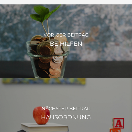
wählen. Ein zweites Instrument (Block- oder
Querflöte) kann ab der 3. Klasse als
Melodieinstrument gewählt werden.
VORIGER BEITRAG
BEIHILFEN
NÄCHSTER BEITRAG
HAUSORDNUNG