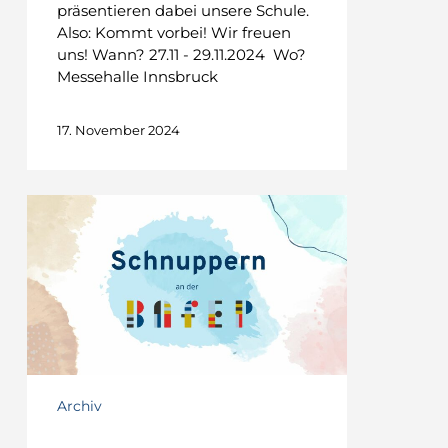
präsentieren dabei unsere Schule.
Also: Kommt vorbei! Wir freuen
uns! Wann? 27.11 - 29.11.2024 Wo?
Messehalle Innsbruck
17. November 2024
Komm
vorbei!
Schnuppern
und
Anmeldegespräche
ab
jetzt
möglich.
Archiv