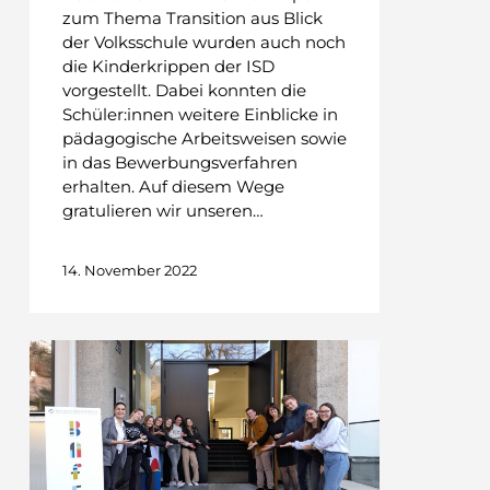
zum Thema Transition aus Blick
der Volksschule wurden auch noch
die Kinderkrippen der ISD
vorgestellt. Dabei konnten die
Schüler:innen weitere Einblicke in
pädagogische Arbeitsweisen sowie
in das Bewerbungsverfahren
erhalten. Auf diesem Wege
gratulieren wir unseren…
14. November 2022
Komm
vorbei!
Schnuppern
an
der
KBAfEP