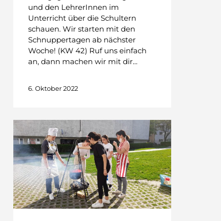
und den LehrerInnen im
Unterricht über die Schultern
schauen. Wir starten mit den
Schnuppertagen ab nächster
Woche! (KW 42) Ruf uns einfach
an, dann machen wir mit dir…
6. Oktober 2022
Fastensuppentag
der
KBAfEP
–
Ein
Zeichen
für
den
Frieden