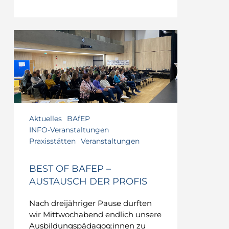
Best
of
BAFEP
–
Austausch
der
Profis
Aktuelles
BAfEP
INFO-Veranstaltungen
Praxisstätten
Veranstaltungen
BEST OF BAFEP –
AUSTAUSCH DER PROFIS
Nach dreijähriger Pause durften
wir Mittwochabend endlich unsere
Ausbildungspädagog:innen zu