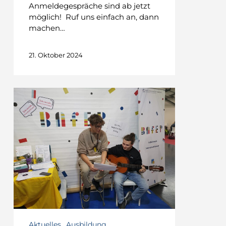
Anmeldegespräche sind ab jetzt
möglich! Ruf uns einfach an, dann
machen…
21. Oktober 2024
Das
war
die
Bildungsmesse
Best!
Schön,
dass
ihr
dabei
wart!
Aktuelles
Ausbildung