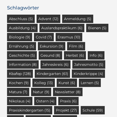
Schlagwörter
Abschluss
(5)
Advent
(12)
Anmeldung
(5)
Ausbildung
(4)
Auslandspraktikum
(6)
Bienen
(5)
Biologie
(9)
Covid
(7)
Erasmus
(10)
Ernährung
(5)
Exkursion
(9)
Film
(6)
Geschichte
(5)
Gesund
(8)
Herbst
(6)
Info
(6)
Information
(8)
Jahreskreis
(6)
Jahresmotto
(5)
Kbafep
(128)
Kindergarten
(61)
Kinderkrippe
(4)
Kochen
(9)
Kolleg
(13)
Kunst
(6)
Lernen
(5)
Matura
(7)
Natur
(9)
Newsletter
(8)
Nikolaus
(4)
Ostern
(4)
Praxis
(6)
Praxiskindergarten
(15)
Projekt
(27)
Schule
(59)