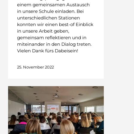
einem gemeinsamen Austausch
in unsere Schule einladen. Bei
unterschiedlichen Stationen
konnten wir einen best-of Einblick
in unsere Arbeit geben,
gemeinsam reflektieren und in
miteinander in den Dialog treten.
Vielen Dank fürs Dabeisein!
25. November 2022
Spannende
Vortragsreihe
für
unsere
beiden
5.
Klassen