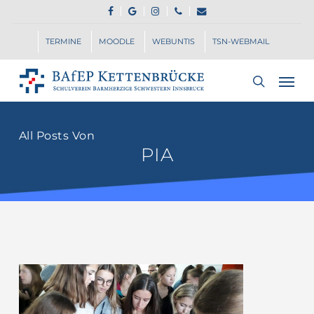
Skip
FACEBOOK
GOOGLE-
INSTAGRAM
PHONE
EMAIL
to
PLUS
main
TERMINE
MOODLE
WEBUNTIS
TSN-WEBMAIL
content
Men
search
All Posts Von
PIA