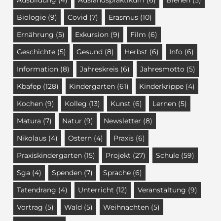
Biologie
(9)
Covid
(7)
Erasmus
(10)
Ernährung
(5)
Exkursion
(9)
Film
(6)
Geschichte
(5)
Gesund
(8)
Herbst
(6)
Info
(6)
Information
(8)
Jahreskreis
(6)
Jahresmotto
(5)
Kbafep
(128)
Kindergarten
(61)
Kinderkrippe
(4)
Kochen
(9)
Kolleg
(13)
Kunst
(6)
Lernen
(5)
Matura
(7)
Natur
(9)
Newsletter
(8)
Nikolaus
(4)
Ostern
(4)
Praxis
(6)
Praxiskindergarten
(15)
Projekt
(27)
Schule
(59)
Sga
(4)
Spenden
(7)
Sprache
(6)
Tatendrang
(4)
Unterricht
(12)
Veranstaltung
(9)
Vortrag
(5)
Wald
(5)
Weihnachten
(5)