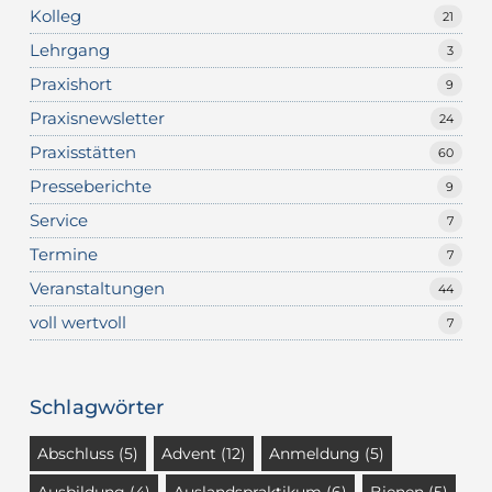
Kolleg
21
Lehrgang
3
Praxishort
9
Praxisnewsletter
24
Praxisstätten
60
Presseberichte
9
Service
7
Termine
7
Veranstaltungen
44
voll wertvoll
7
Schlagwörter
Abschluss
(5)
Advent
(12)
Anmeldung
(5)
Ausbildung
(4)
Auslandspraktikum
(6)
Bienen
(5)