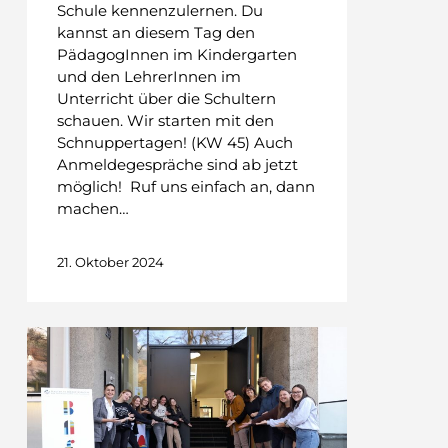
Schule kennenzulernen. Du
kannst an diesem Tag den
PädagogInnen im Kindergarten
und den LehrerInnen im
Unterricht über die Schultern
schauen. Wir starten mit den
Schnuppertagen! (KW 45) Auch
Anmeldegespräche sind ab jetzt
möglich! Ruf uns einfach an, dann
machen…
21. Oktober 2024
Komm
vorbei!
Schnuppern
an
der
KBAfEP