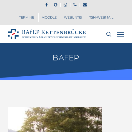
Skip
FACEBOOK
GOOGLE-
INSTAGRAM
PHONE
EMAIL
to
PLUS
main
TERMINE
MOODLE
WEBUNTIS
TSN-WEBMAIL
content
Men
search
BAFEP