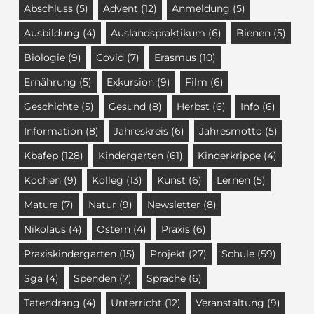
Abschluss
(5)
Advent
(12)
Anmeldung
(5)
Ausbildung
(4)
Auslandspraktikum
(6)
Bienen
(5)
Biologie
(9)
Covid
(7)
Erasmus
(10)
Ernährung
(5)
Exkursion
(9)
Film
(6)
Geschichte
(5)
Gesund
(8)
Herbst
(6)
Info
(6)
Information
(8)
Jahreskreis
(6)
Jahresmotto
(5)
Kbafep
(128)
Kindergarten
(61)
Kinderkrippe
(4)
Kochen
(9)
Kolleg
(13)
Kunst
(6)
Lernen
(5)
Matura
(7)
Natur
(9)
Newsletter
(8)
Nikolaus
(4)
Ostern
(4)
Praxis
(6)
Praxiskindergarten
(15)
Projekt
(27)
Schule
(59)
Sga
(4)
Spenden
(7)
Sprache
(6)
Tatendrang
(4)
Unterricht
(12)
Veranstaltung
(9)