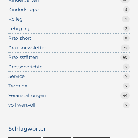
Kinderkrippe
5
Kolleg
21
Lehrgang
3
Praxishort
9
Praxisnewsletter
24
Praxisstätten
60
Presseberichte
9
Service
7
Termine
7
Veranstaltungen
44
voll wertvoll
7
Schlagwörter