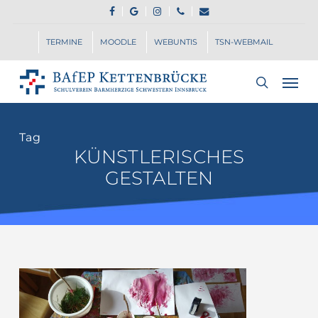
Skip
FACEBOOK
GOOGLE-
INSTAGRAM
PHONE
EMAIL
to
PLUS
main
TERMINE
MOODLE
WEBUNTIS
TSN-WEBMAIL
content
Men
search
Tag
KÜNSTLERISCHES
GESTALTEN
Die
Frühlingswerkstatt
der