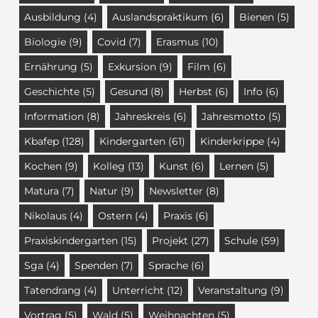
Ausbildung
(4)
Auslandspraktikum
(6)
Bienen
(5)
Biologie
(9)
Covid
(7)
Erasmus
(10)
Ernährung
(5)
Exkursion
(9)
Film
(6)
Geschichte
(5)
Gesund
(8)
Herbst
(6)
Info
(6)
Information
(8)
Jahreskreis
(6)
Jahresmotto
(5)
Kbafep
(128)
Kindergarten
(61)
Kinderkrippe
(4)
Kochen
(9)
Kolleg
(13)
Kunst
(6)
Lernen
(5)
Matura
(7)
Natur
(9)
Newsletter
(8)
Nikolaus
(4)
Ostern
(4)
Praxis
(6)
Praxiskindergarten
(15)
Projekt
(27)
Schule
(59)
Sga
(4)
Spenden
(7)
Sprache
(6)
Tatendrang
(4)
Unterricht
(12)
Veranstaltung
(9)
Vortrag
(5)
Wald
(5)
Weihnachten
(5)