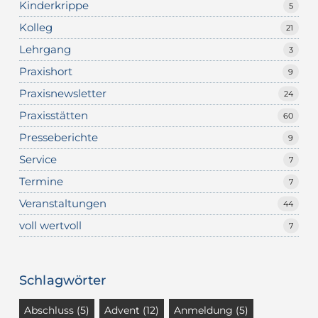
Kinderkrippe
5
Kolleg
21
Lehrgang
3
Praxishort
9
Praxisnewsletter
24
Praxisstätten
60
Presseberichte
9
Service
7
Termine
7
Veranstaltungen
44
voll wertvoll
7
Schlagwörter
Abschluss
(5)
Advent
(12)
Anmeldung
(5)