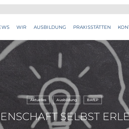
EWS
WIR
AUSBILDUNG
PRAXISSTÄTTEN
KON
Aktuelles
Ausbildung
BAfEP
ENSCHAFT SELBST ERL