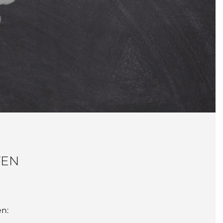
TEN
n: