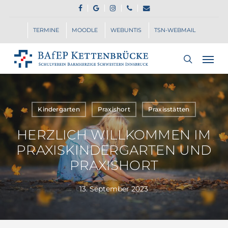
Skip
FACEBOOK
GOOGLE-
INSTAGRAM
PHONE
EMAIL
to
PLUS
main
TERMINE
MOODLE
WEBUNTIS
TSN-WEBMAIL
content
Men
search
Kindergarten
Praxishort
Praxisstätten
HERZLICH WILLKOMMEN IM
PRAXISKINDERGARTEN UND
PRAXISHORT
13. September 2023