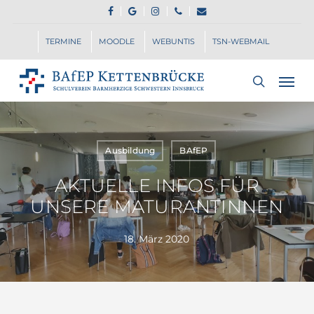
Skip
FACEBOOK
GOOGLE-
INSTAGRAM
PHONE
EMAIL
to
PLUS
main
TERMINE
MOODLE
WEBUNTIS
TSN-WEBMAIL
content
Men
search
Ausbildung
BAfEP
AKTUELLE INFOS FÜR
UNSERE MATURANTINNEN
18. März 2020