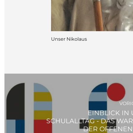
Unser Nikolaus
VORI
EINBLICK IN
SCHULALLTAG - DAS WAR
DER OFFENEN 