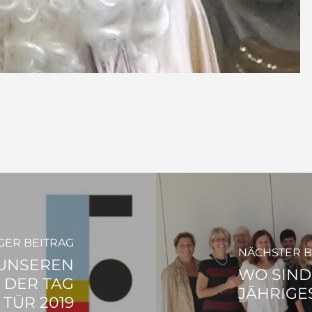
GER BEITRAG
NÄCHSTER B
 UNSEREN
WO SIND 
 DER TAG
ÄHRIGES
TÜR 2019