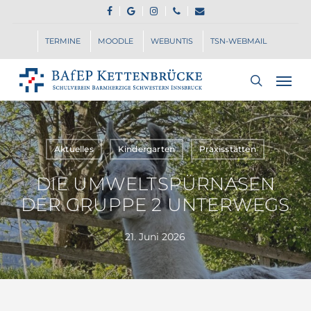
Skip
FACEBOOK
GOOGLE-
INSTAGRAM
PHONE
EMAIL
to
PLUS
main
TERMINE
MOODLE
WEBUNTIS
TSN-WEBMAIL
content
Men
search
Aktuelles
Kindergarten
Praxisstätten
DIE UMWELTSPÜRNASEN
DER GRUPPE 2 UNTERWEGS
21. Juni 2026