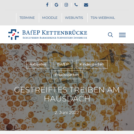
Skip
FACEBOOK
GOOGLE-
INSTAGRAM
PHONE
EMAIL
to
PLUS
main
TERMINE
MOODLE
WEBUNTIS
TSN-WEBMAIL
content
Men
search
Aktuelles
BAfEP
Kindergarten
Praxisstätten
GESTREIFTES TREIBEN AM
HAUSDACH
2. Juni 2022