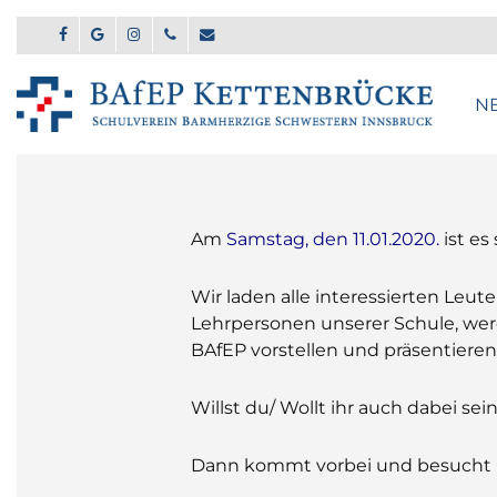
Skip
to
FACEBOOK
GOOGLE-
INSTAGRAM
PHONE
EMAIL
main
PLUS
content
N
Am
Samstag, den 11.01.2020.
ist es
Wir laden alle interessierten Leu
Lehrpersonen unserer Schule, wer
BAfEP vorstellen und präsentieren
Willst du/ Wollt ihr auch dabei sei
Dann kommt vorbei und besucht u