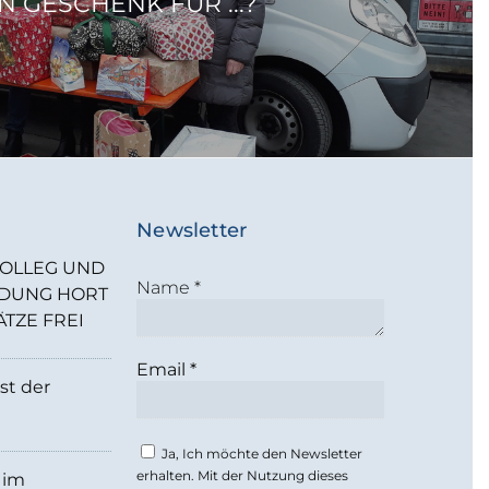
N GESCHENK FÜR ...?
Newsletter
OLLEG UND
Name
*
LDUNG HORT
ÄTZE FREI
Email
*
st der
Ja, Ich möchte den Newsletter
erhalten. Mit der Nutzung dieses
 im