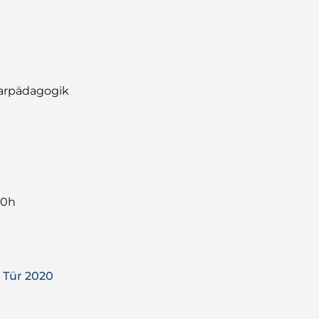
tarpädagogik
00h
 Tür 2020