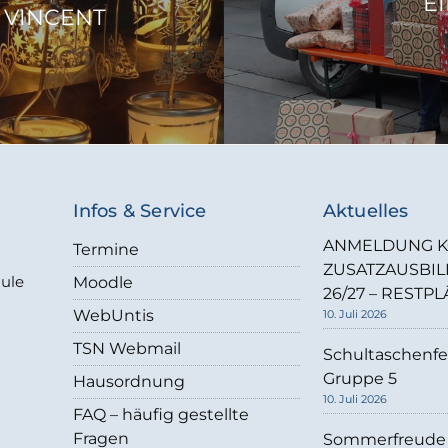
EI
. VINCENT
Infos & Service
Aktuelles
ANMELDUNG K
Termine
ZUSATZAUSBI
hule
Moodle
26/27 – RESTPL
WebUntis
10. Juli 2026
TSN Webmail
Schultaschenfe
Gruppe 5
Hausordnung
10. Juli 2026
FAQ – häufig gestellte
Fragen
Sommerfreude