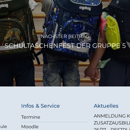
NÄCHSTER BEITRAG
SCHULTASCHENFEST DER GRUPPE 5
Infos & Service
Aktuelles
ANMELDUNG K
Termine
ZUSATZAUSBI
hule
Moodle
26/27 – RESTPL