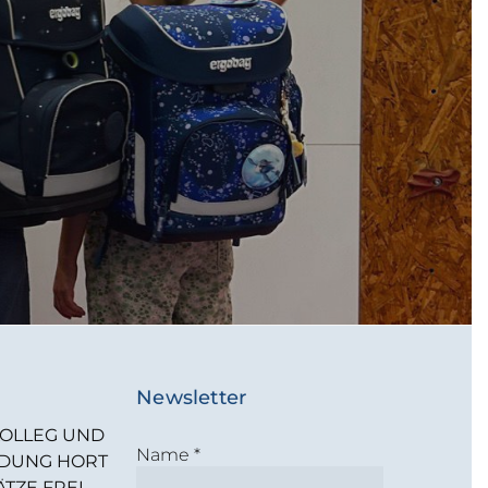
Newsletter
OLLEG UND
Name
*
LDUNG HORT
ÄTZE FREI