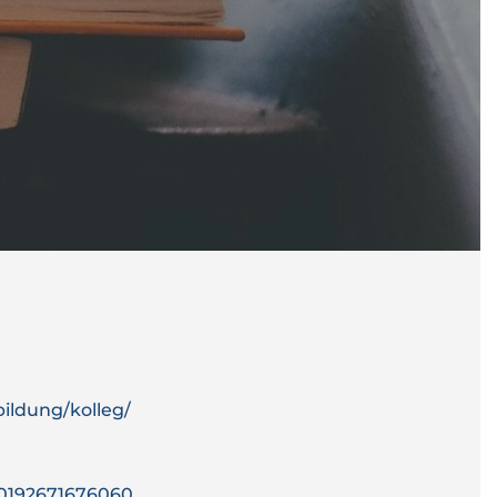
ildung/kolleg/
60192671676060