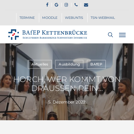
Skip
FACEBOOK
GOOGLE-
INSTAGRAM
PHONE
EMAIL
to
PLUS
main
TERMINE
MOODLE
WEBUNTIS
TSN-WEBMAIL
content
Men
search
Aktuelles
Ausbildung
BAfEP
HORCH, WER KOMMT VON
DRAUSSEN REIN…
5. Dezember 2022