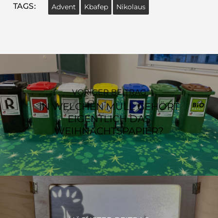
TAGS:
Advent
Kbafep
Nikolaus
VORIGER BEITRAG
IN WELCHEN MÜLL GEHÖRT
EIGENTLICH DAS
WEIHNACHTSPAPIER?