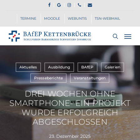
Skip
FACEBOOK
GOOGLE-
INSTAGRAM
PHONE
EMAIL
to
PLUS
main
TERMINE
MOODLE
WEBUNTIS
TSN-WEBMAIL
content
Men
search
Aktuelles
Ausbildung
BAfEP
Galerien
Presseberichte
Veranstaltungen
DREI WOCHEN OHNE
SMARTPHONE- EIN PROJEKT
WURDE ERFOLGREICH
ABGESCHLOSSEN
23. Dezember 2025